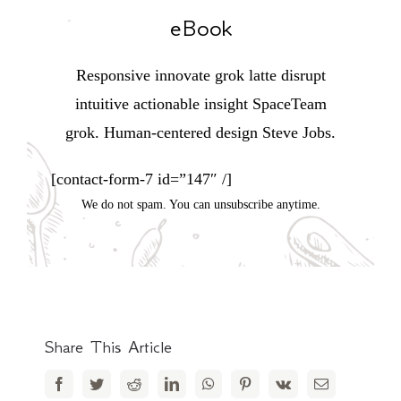
eBook
Responsive innovate grok latte disrupt
intuitive actionable insight SpaceTeam
grok. Human-centered design Steve Jobs.
[contact-form-7 id=”147″ /]
We do not spam. You can unsubscribe anytime.
Share This Article
Facebook
Twitter
Reddit
LinkedIn
WhatsApp
Pinterest
Vk
Email