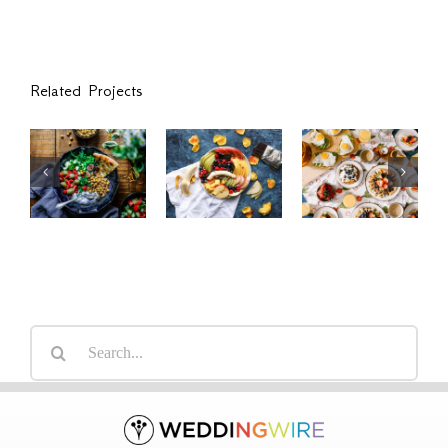
Fruit
Related Projects
Lunch
Platter
Breakfast
Favourite
with
Delight
with
Banana,
With
Salad,
Mango,
Strawberry,
Naan And
Berries
Egg And
Beans
and
Fruit
Orange
Search
for: