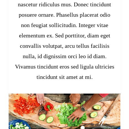
nascetur ridiculus mus. Donec tincidunt
About Us
posuere ornare. Phasellus placerat odio
Weddings
non feugiat sollicitudin. Integer vitae
elementum ex. Sed porttitor, diam eget
Events
convallis volutpat, arcu tellus facilisis
Corporate
Services
nulla, id dignissim orci leo id diam.
Vivamus tincidunt eros sed ligula ultricies
Social
Bar
Venues
tincidunt sit amet at mi.
Beer and Wine Sales
Gallery
Additional Services
Contact Us
Request a Quote