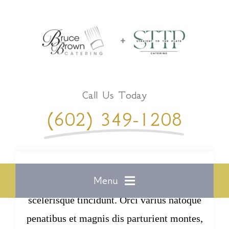
Skip
to
content
Call Us Today
(602) 349-1208
Menu
Suspendisse at semper odio. Nam fringilla
scelerisque tincidunt. Orci varius natoque
Home
penatibus et magnis dis parturient montes,